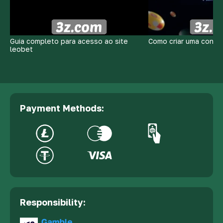
Guia completo para acesso ao site
Como criar uma conta 
leobet
Payment Methods:
Responsibility: