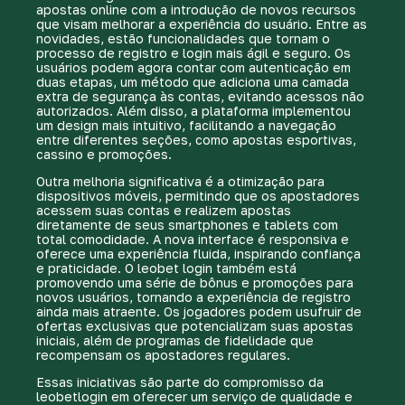
apostas online com a introdução de novos recursos
que visam melhorar a experiência do usuário. Entre as
novidades, estão funcionalidades que tornam o
processo de registro e login mais ágil e seguro. Os
usuários podem agora contar com autenticação em
duas etapas, um método que adiciona uma camada
extra de segurança às contas, evitando acessos não
autorizados. Além disso, a plataforma implementou
um design mais intuitivo, facilitando a navegação
entre diferentes seções, como apostas esportivas,
cassino e promoções.
Outra melhoria significativa é a otimização para
dispositivos móveis, permitindo que os apostadores
acessem suas contas e realizem apostas
diretamente de seus smartphones e tablets com
total comodidade. A nova interface é responsiva e
oferece uma experiência fluida, inspirando confiança
e praticidade. O leobet login também está
promovendo uma série de bônus e promoções para
novos usuários, tornando a experiência de registro
ainda mais atraente. Os jogadores podem usufruir de
ofertas exclusivas que potencializam suas apostas
iniciais, além de programas de fidelidade que
recompensam os apostadores regulares.
Essas iniciativas são parte do compromisso da
leobetlogin em oferecer um serviço de qualidade e