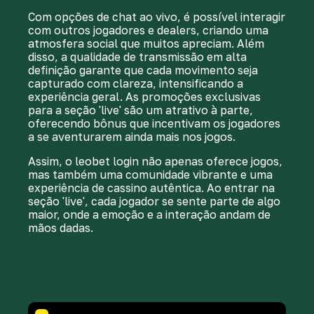
Com opções de chat ao vivo, é possível interagir
com outros jogadores e dealers, criando uma
atmosfera social que muitos apreciam. Além
disso, a qualidade de transmissão em alta
definição garante que cada movimento seja
capturado com clareza, intensificando a
experiência geral. As promoções exclusivas
para a seção 'live' são um atrativo à parte,
oferecendo bônus que incentivam os jogadores
a se aventurarem ainda mais nos jogos.
Assim, o leobet login não apenas oferece jogos,
mas também uma comunidade vibrante e uma
experiência de cassino autêntica. Ao entrar na
seção 'live', cada jogador se sente parte de algo
maior, onde a emoção e a interação andam de
mãos dadas.