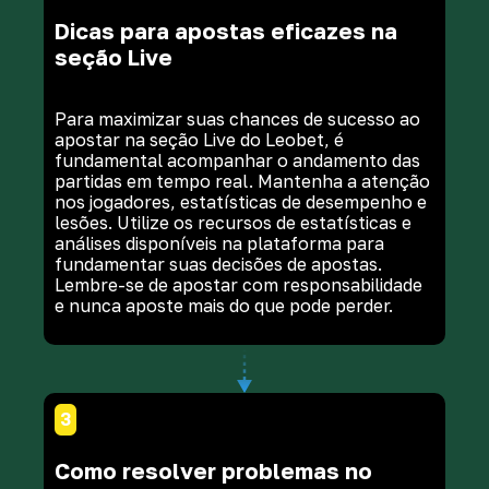
Dicas para apostas eficazes na
seção Live
Para maximizar suas chances de sucesso ao
apostar na seção Live do Leobet, é
fundamental acompanhar o andamento das
partidas em tempo real. Mantenha a atenção
nos jogadores, estatísticas de desempenho e
lesões. Utilize os recursos de estatísticas e
análises disponíveis na plataforma para
fundamentar suas decisões de apostas.
Lembre-se de apostar com responsabilidade
e nunca aposte mais do que pode perder.
3
Como resolver problemas no