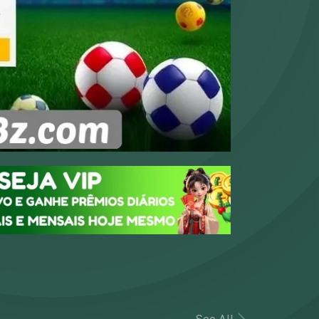
See All