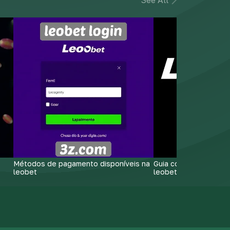
Ver detalhes
Ver detalh
Métodos de pagamento disponíveis na
Guia completo para a
leobet
leobet